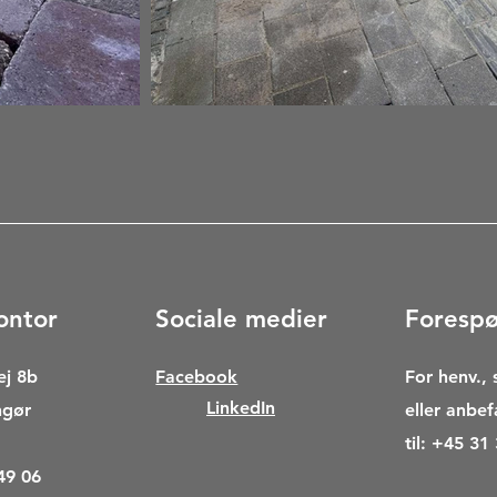
ontor
Sociale medier
Forespø
ej 8b
Facebook
​For henv.,
LinkedIn
ngør
eller anbef
til: +45 31
49 06